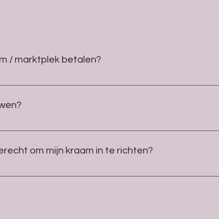
am / marktplek betalen?
ordat de markt plaatsvind een mail met een betaallink.
uwen?
e markt kunt u terecht tussen 10:00 uur en 16:00 uur om te los
erecht om mijn kraam in te richten?
 - 7:00 uur - 8:30 uur > Inrijden & Opbouwen - 9:00 uur - 16:00 u
n & Opruimen marktplek Let op! Voortijds opruimen en vertrekke