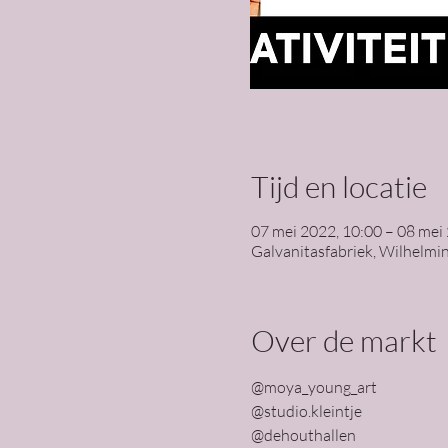
Tijd en locatie
07 mei 2022, 10:00 – 08 mei
Galvanitasfabriek, Wilhelmi
Over de markt
@moya_young_art
@studio.kleintje
@dehouthallen