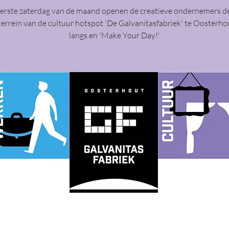
eerste zaterdag van de maand openen de creatieve ondernemers d
terrein van de cultuur hotspot 'De Galvanitasfabriek' te Oosterh
langs en 'Make Your Day!'