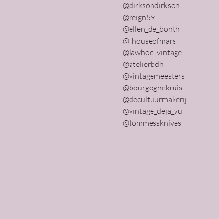
@dirksondirkson
@reign59
@ellen_de_bonth
@_houseofmars_
@lawhoo_vintage
@atelierbdh
@vintagemeesters
@bourgognekruis
@decultuurmakerij
@vintage_deja_vu
@tommessknives