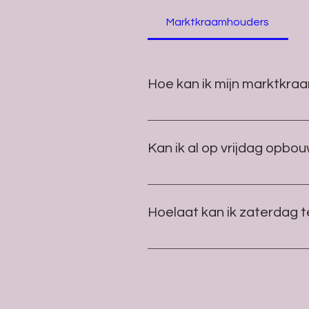
Marktkraamhouders
Hoe kan ik mijn marktkra
U ontvangt uiterlijk 5 dagen vo
Kan ik al op vrijdag opbo
Ja dat kan! Op de vrijdag voor d
Hoelaat kan ik zaterdag t
De planning ziet er als volgt uit:
16:00 uur - 17:00 uur > Afbreke